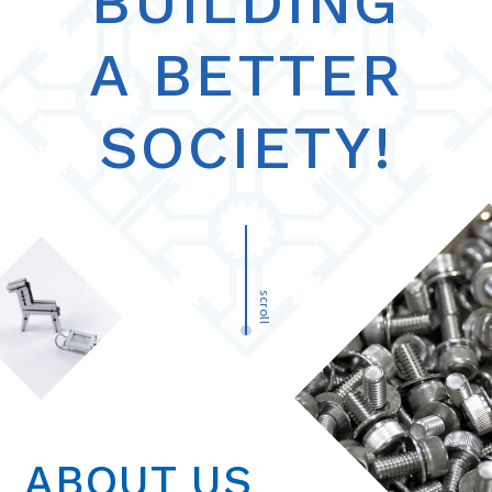
BUILDING
A BETTER
SOCIETY!
scroll
ABOUT US