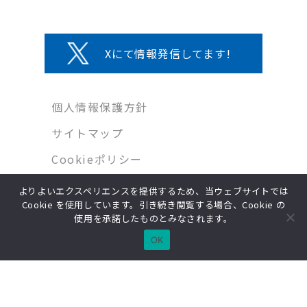
Xにて情報発信してます!
個人情報保護方針
サイトマップ
Cookieポリシー
よりよいエクスペリエンスを提供するため、当ウェブサイトでは
Cookie を使用しています。引き続き閲覧する場合、Cookie の
Copyright © MIWA Co.,Ltd. All Rights Reserved.
使用を承諾したものとみなされます。
OK