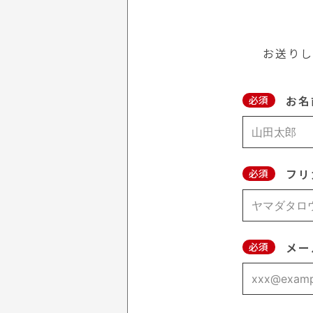
お送りし
お名
必須
フリ
必須
メー
必須