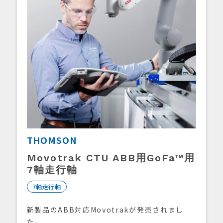
THOMSON
Movotrak CTU ABB用GoFa™用
7軸走行軸
7軸走行軸
新製品のABB対応Movotrakが発売されまし
た。