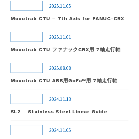
2025.11.05
Movotrak CTU – 7th Axis for FANUC-CRX
2025.11.01
Movotrak CTU ファナックCRX用 7軸走行軸
2025.08.08
Movotrak CTU ABB用GoFa™用 7軸走行軸
2024.11.13
SL2 – Stainless Steel Linear Guide
2024.11.05